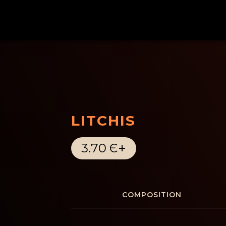
LITCHIS
+
3.70 Є
COMPOSITION