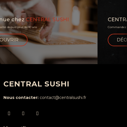
USHI
CENTRAL SUSHI
BENTO
Commandez dès maintenant
DÉCOUVRIR
CENTRAL SUSHI
Nous contacter:
contact@centralsushi.fr