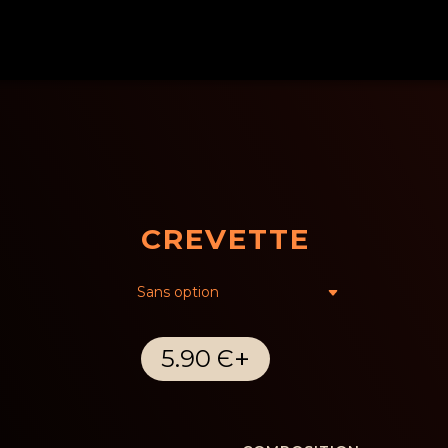
CREVETTE
+
5.90 Є